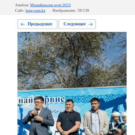
Альбом:
Мұнайшылар күні 2023
Сайт:
kmg-oms.kz
Изображение: 59/139
Предыдущее
Следующее