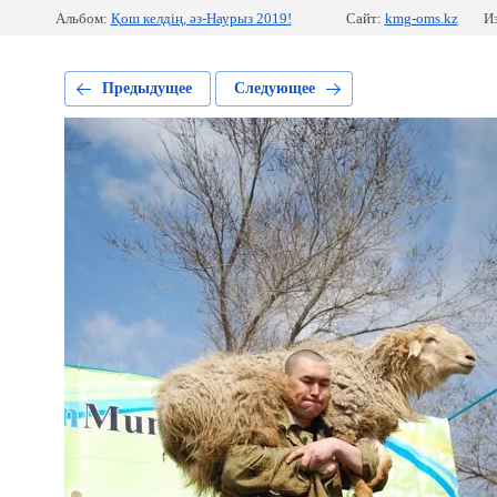
Альбом:
Қош келдің, әз-Наурыз 2019!
Сайт:
kmg-oms.kz
И
Предыдущее
Следующее