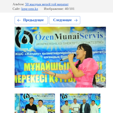
Альбом:
50 жылдық мерей той марапат
Сайт:
kmg-oms.kz
Изображение: 40/101
Предыдущее
Следующее