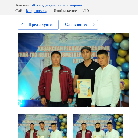
Альбом:
50 жылдық мерей той марапат
Сайт:
kmg-oms.kz
Изображение: 14/101
Предыдущее
Следующее