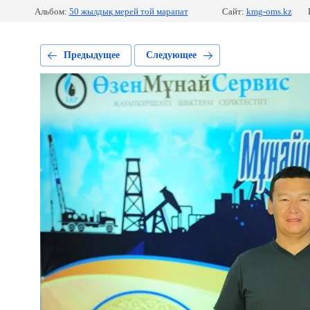
Альбом:
50 жылдық мерей той марапат
Сайт:
kmg-oms.kz
Предыдущее
Следующее