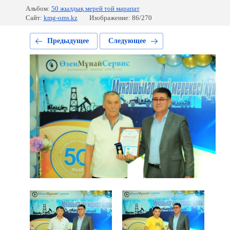
Альбом:
50 жылдық мерей той марапат
Сайт:
kmg-oms.kz
Изображение: 86/270
Предыдущее
Следующее