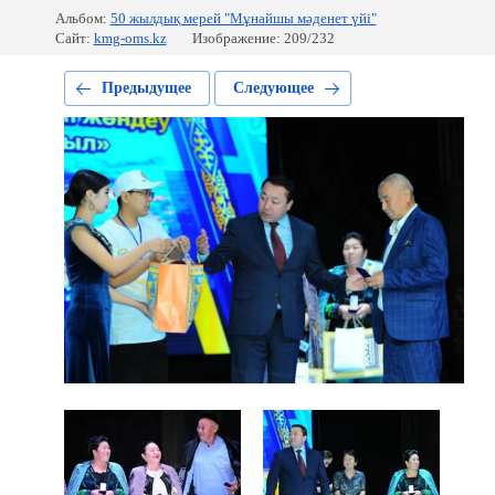
Альбом:
50 жылдық мерей "Мұнайшы мәденет үйі"
Сайт:
kmg-oms.kz
Изображение: 209/232
Предыдущее
Следующее