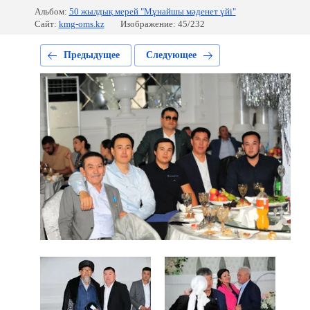
Альбом:
50 жылдық мерей "Мұнайшы мәденет үйі"
Сайт:
kmg-oms.kz
Изображение: 45/232
Предыдущее
Следующее