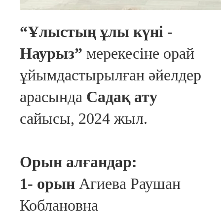
“Ұлыстың ұлы күні -
Наурыз”
мерекесіне орай
ұйымдастырылған әйелдер
арасында
Садақ ату
сайысы, 2024 жыл.
Орын алғандар:
1- орын
Агиева Раушан
Коблановна