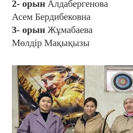
2- орын
Алдабергенова
Асем Бердибековна
3- орын
Жұмабаева
Мөлдір Мақықызы