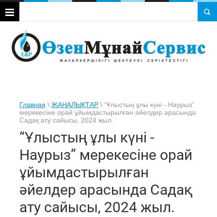
Главная
\
ЖАҢАЛЫҚТАР
\ “Ұлыстың ұлы күні - Наурыз”
мерекесіне орай ұйымдастырылған әйелдер арасында
Садақ ату сайысы, 2024 жыл.
“Ұлыстың ұлы күні -
Наурыз” мерекесіне орай
ұйымдастырылған
әйелдер арасында Садақ
ату сайысы, 2024 жыл.