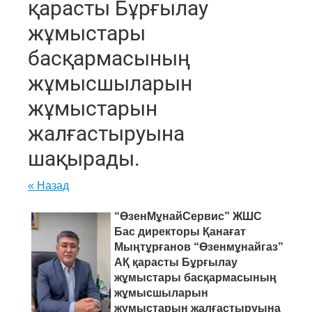
қарасты Бұрғылау
жұмыстары
басқармасының
жұмысшыларын
жұмыстарын
жалғастыруына
шақырады.
« Назад
“ӨзенМұнайСервис” ЖШС
Бас директоры Қанағат
Мыңтұрғанов “Өзенмұнайгаз”
АҚ қарасты Бұрғылау
жұмыстары басқармасының
жұмысшыларын
жұмыстарын жалғастыруына