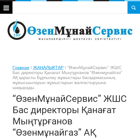
Главная
\
ЖАҢАЛЫҚТАР
\ “ӨзенМұнайСервис” ЖШС
Бас директоры Қанағат Мыңтұрғанов “Өзенмұнайгаз”
АҚ қарасты Бұрғылау жұмыстары басқармасының
жұмысшыларын жұмыстарын жалғастыруына
шақырады.
“ӨзенМұнайСервис” ЖШС
Бас директоры Қанағат
Мыңтұрғанов
“Өзенмұнайгаз” АҚ