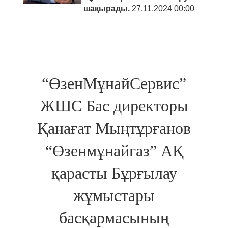
шақырады.
27.11.2024 00:00
“ӨзенМұнайСервис”
ЖШС Бас директоры
Қанағат Мыңтұрғанов
“Өзенмұнайгаз” АҚ
қарасты Бұрғылау
жұмыстары
басқармасының