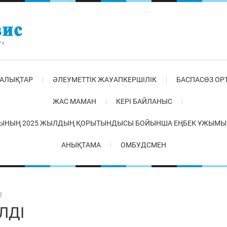
АЛЫҚТАР
ӘЛЕУМЕТТІК ЖАУАПКЕРШІЛІК
БАСПАСӨЗ ОР
ЖАС МАМАН
КЕРІ БАЙЛАНЫС
ЫНЫҢ 2025 ЖЫЛДЫҢ ҚОРЫТЫНДЫСЫ БОЙЫНША ЕҢБЕК ҰЖЫМЫМЕ
АНЫҚТАМА
ОМБУДСМЕН
І
ЛДІ