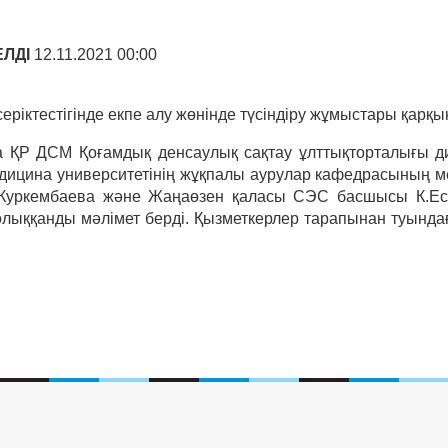
ЛДІ
12.11.2021 00:00
іктестігінде екпе алу жөнінде түсіндіру жұмыстары қарқы
 ҚР ДСМ Қоғамдық денсаулық сақтау ұлттықторталығы д
едицина университетінің жұқпалы аурулар кафедрасының м
уркембаева және Жаңаөзен қаласы СЭС басшысы К.Есмур
толыққанды мәлімет берді. Қызметкерлер тарапынан туында