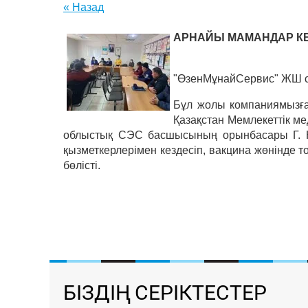
« Назад
АРНАЙЫ МАМАНДАР КЕ
"ӨзенМұнайСервис" ЖШ сер
Бұл жолы компаниямызға
Қазақстан Мемлекеттік м
облыстық СЭС басшысының орынбасары Г. К
қызметкерлерімен кездесіп, вакцина жөнінде 
бөлісті.
БІЗДІҢ СЕРІКТЕСТЕР