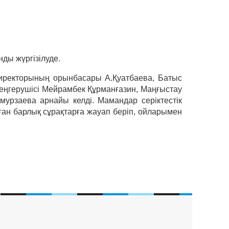
нды жүргізілуде.
иректорының орынбасары А.Қуатбаева, Батыс
еңгерушісі Мейрамбек Құрманғазин, Маңғыстау
заева арнайы келді. Мамандар серіктестік
ған барлық сұрақтарға жауап беріп, ойларымен