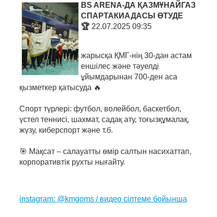
BS ARENA-ДА ҚАЗМҰНАЙГАЗ
СПАРТАКИАДАСЫ ӨТУДЕ
🏆
22.07.2025 09:35
жарысқа ҚМГ-нің 30-дан астам
еншілес және тәуелді
ұйымдарынан 700-ден аса
қызметкер қатысуда 🔥
Спорт түрлері: футбол, волейбол, баскетбол,
үстел теннисі, шахмат, садақ ату, тоғызқұмалақ,
жүзу, киберспорт және т.б.
🎯 Мақсат – салауатты өмір салтын насихаттап,
корпоративтік рухты нығайту.
instagram: @kmgoms / видео сілтеме бойынша