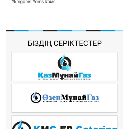
#kmgoms #oms #омс
БІЗДІҢ СЕРІКТЕСТЕР