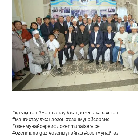
#қазақстан #маңғыстау #жаңаөзен #казаxстан
#мангистау #жанаозен #өзенмұнайсервис
#озенмунайсервис #ozenmunaiservice
#ozenmunaigaz #өзенмұнайгаз #озенмунайгаз