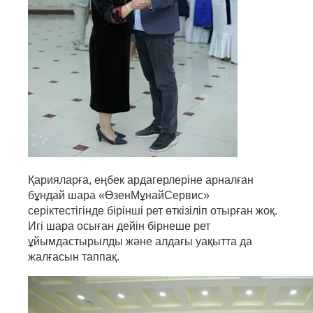
Қарияларға, еңбек ардагерлеріне арналған
бұндай шара «ӨзенМұнайСервис»
серіктестігінде бірінші рет өткізіліп отырған жоқ.
Игі шара осыған дейін бірнеше рет
ұйымдастырылды және алдағы уақытта да
жалғасын таппақ.