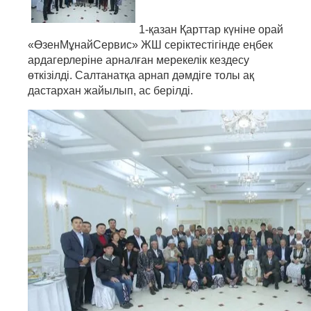
1-қазан Қарттар күніне орай
«ӨзенМұнайСервис» ЖШ серіктестігінде еңбек
ардагерлеріне арналған мерекелік кездесу
өткізілді. Салтанатқа арнап дәмдіге толы ақ
дастархан жайылып, ас берілді.