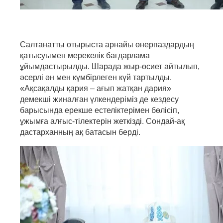
Салтанатты отырыста арнайы өнерпаздардың
қатысуымен мерекелік бағдарлама
ұйымдастырылды. Шарада жыр-өсиет айтылып,
әсерлі ән мен күмбірлеген күй тартылды.
«Ақсақалды қария – ағып жатқан дария»
демекші жиналған үлкендеріміз де кездесу
барысында ерекше естеліктерімен бөлісіп,
ұжымға алғыс-тілектерін жеткізді. Сондай-ақ
дастарханның ақ батасын берді.