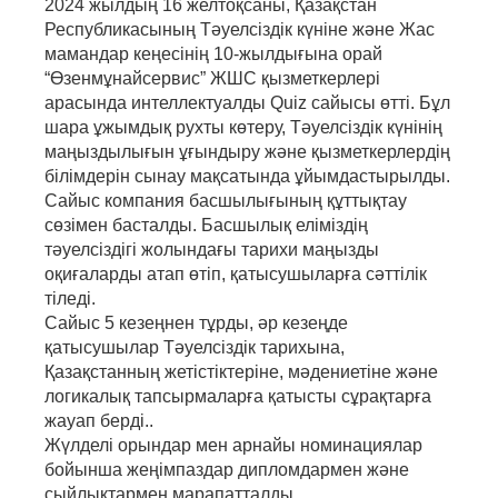
2024 жылдың 16 желтоқсаны, Қазақстан
Республикасының Тәуелсіздік күніне және Жас
мамандар кеңесінің 10-жылдығына орай
“Өзенмұнайсервис” ЖШС қызметкерлері
арасында интеллектуалды Quiz сайысы өтті. Бұл
шара ұжымдық рухты көтеру, Тәуелсіздік күнінің
маңыздылығын ұғындыру және қызметкерлердің
білімдерін сынау мақсатында ұйымдастырылды.
Сайыс компания басшылығының құттықтау
сөзімен басталды. Басшылық еліміздің
тәуелсіздігі жолындағы тарихи маңызды
оқиғаларды атап өтіп, қатысушыларға сәттілік
тіледі.
Сайыс 5 кезеңнен тұрды, әр кезеңде
қатысушылар Тәуелсіздік тарихына,
Қазақстанның жетістіктеріне, мәдениетіне және
логикалық тапсырмаларға қатысты сұрақтарға
жауап берді..
Жүлделі орындар мен арнайы номинациялар
бойынша жеңімпаздар дипломдармен және
сыйлықтармен марапатталды.