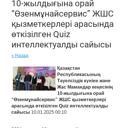
10-жылдығына орай
“Өзенмұнайсервис” ЖШС
қызметкерлері арасында
өткізілген Quiz
интеллектуалды сайысы
« Назад
Қазақстан
Республикасының
Тәуелсіздік күніне және
Жас Мамандар кеңесінің
10-жылдығына орай
“Өзенмұнайсервис” ЖШС қызметкерлері
арасында өткізілген Quiz интеллектуалды
сайысы
10.01.2025 00:10