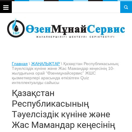
Главная
\
ЖАҢАЛЫҚТАР
\ Қазақстан Республикасының
Тәуелсіздік күніне және Жас Мамандар кеңесінің 10-
жылдығына орай “Өзенмұнайсервис” ЖШС
қызметкерлері арасында өткізілген Quiz
интеллектуалды сайысы
Қазақстан
Республикасының
Тәуелсіздік күніне және
Жас Мамандар кеңесінің