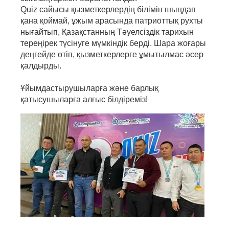
Quiz сайысы қызметкерлердің білімін шыңдап
қана қоймай, ұжым арасында патриоттық рухты
нығайтып, Қазақстанның Тәуелсіздік тарихын
тереңірек түсінуге мүмкіндік берді. Шара жоғары
деңгейде өтіп, қызметкерлерге ұмытылмас әсер
қалдырды.
Ұйымдастырушыларға және барлық
қатысушыларға алғыс білдіреміз!