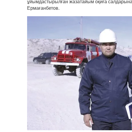
ұйымдастырылған жазатайым оқиға салдарынан
Ермағанбетов.