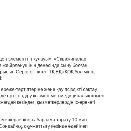
ден элементтің құлауы», «Скважиналар
 жәбірленушінің денесінде сыну болған
рысын Серіктестіктегі ТҚ,ЕҚжҚОҚ бөлімінің
:
же-тәртіптеріне және қауіпсіздікті сақтау,
рде өрт сөндіру қызметі мен медициналық көмек
дай кезіндегі қызметкерлердің іс-әрекеті
зметкерлеріне хабарлама тарату 10 мин
Сондай-ақ, оқу-жаттығу кезінде әдейілеп