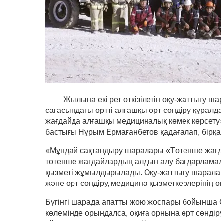
Жылына екі рет өткізілетін оқу-жаттығу шар
сағасындағы өртті алғашқы өрт сөндіру құрал
жағдайда алғашқы медициналық көмек көрсету» 
бастығы Нұрым Ермағанбетов қадағалап, бірқ
«Мұндай сақтандыру шаралары «Төтенше жағдайл
төтенше жағдайлардың алдын алу бағдарламалар
қызметі жұмылдырылады. Оқу-жаттығу шаралар
және өрт сөндіру, медицина қызметкерлерінің оп
Бүгінгі шарада апатты жою жоспары бойынша С
көлемінде орындалса, оқиға орнына өрт сөндіру