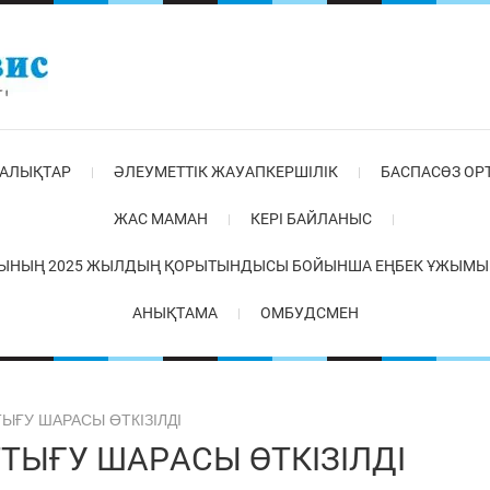
АЛЫҚТАР
ӘЛЕУМЕТТІК ЖАУАПКЕРШІЛІК
БАСПАСӨЗ ОР
ЖАС МАМАН
КЕРІ БАЙЛАНЫС
ЫНЫҢ 2025 ЖЫЛДЫҢ ҚОРЫТЫНДЫСЫ БОЙЫНША ЕҢБЕК ҰЖЫМЫМЕ
АНЫҚТАМА
ОМБУДСМЕН
ТЫҒУ ШАРАСЫ ӨТКІЗІЛДІ
ТТЫҒУ ШАРАСЫ ӨТКІЗІЛДІ