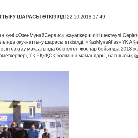
ТТЫҒУ ШАРАСЫ ӨТКІЗІЛДІ
22.10.2018 17:49
 күні «ӨзенМұнайСервис» жауапкершілігі шектеулі Серікте
қсатында оқу-жаттығу шарасы өткізілді. «ҚазМұнайГаз» ҰК А
 жүйесін сақтау мақсатында бекітілген жоспар бойынша 201
зметкерлері, ТҚ,ЕҚжҚОҚ бөлімінің мамандары, басшылық құ