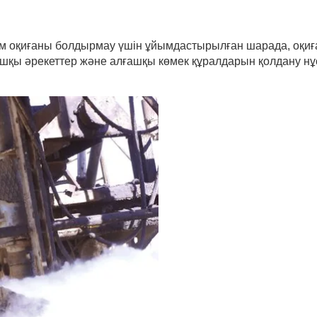
 оқиғаны болдырмау үшін ұйымдастырылған шарада, оқиға 
қы әрекеттер және алғашқы көмек құралдарын қолдану нұс