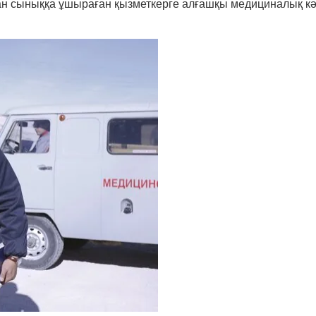
 сыныққа ұшыраған қызметкерге алғашқы медициналық кәсі