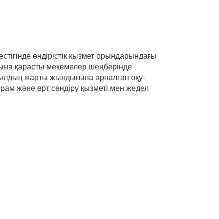
стігінде өндірістік қызмет орындарындағы
Қ-ына қарасты мекемелер шеңберінде
8 жылдың жарты жылдығына арналған оқу-
рам және өрт сөндіру қызметі мен жедел