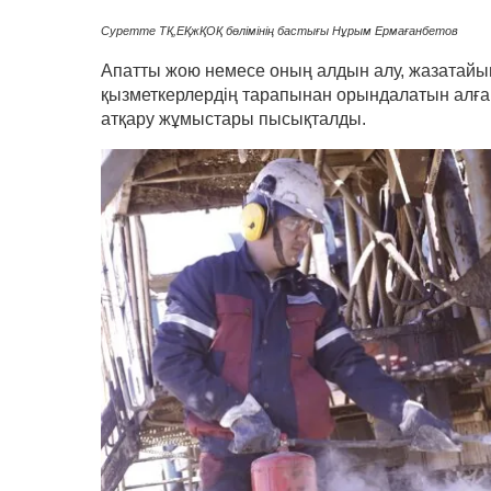
Суретте ТҚ,ЕҚжҚОҚ бөлімінің бастығы Нұрым Ермағанбетов
Апатты жою немесе оның алдын алу, жазатайым
қызметкерлердің тарапынан орындалатын алғаш
атқару жұмыстары пысықталды.