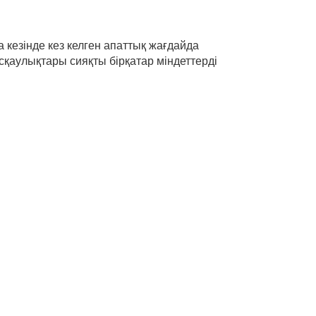
кезінде кез келген апаттық жағдайда
қаулықтары сияқты бірқатар міндеттерді