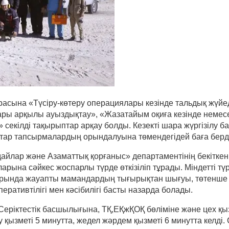
асына «Түсіру-көтеру операциялары кезінде тальдық жүйе
дары арқылы ауыздықтау», «Жазатайым оқиға кезінде немесе
секілді тақырыптар арқау болды. Кезекті шара жүргізілу ба
атар тапсырмалардың орындалуына төмендегідей баға берді
ар және Азаматтық қорғаныс» департаментінің бекіткен ере
ына сәйкес жоспарлы түрде өткізіліп тұрады. Міндетті тү
ында жауапты мамандардың тығырықтан шығуы, төтенше жағ
еративтілігі мен кәсібилігі басты назарда болады.
еріктестік басшылығына, ТҚ,ЕҚжҚОҚ бөліміне және цех қы
 қызметі 5 минутта, жедел жәрдем қызметі 6 минутта келді. 