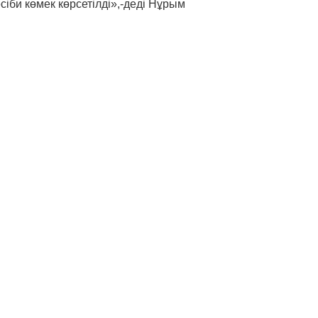
би көмек көрсетілді»,-деді Нұрым