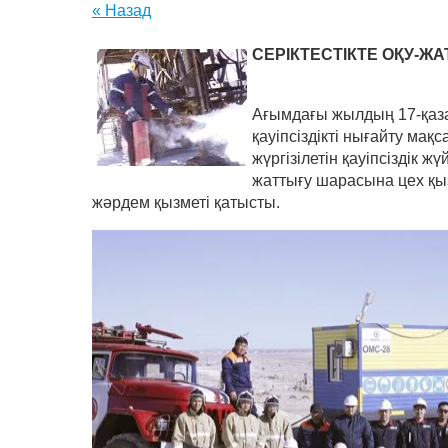
« Назад
СЕРІКТЕСТІКТЕ ОҚУ-ЖА
Ағымдағы жылдың 17-қазан
қауіпсіздікті нығайту ма
жүргізілетін қауіпсіздік
жаттығу шарасына цех қы
жәрдем қызметі қатысты.