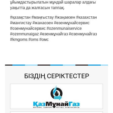
ұйымдастырылатын мұндай шаралар алдағы
уақытта да жалғасын таппақ.
#қазақстан #маңғыстау #жаңаөзен #казаxстан
#мангистау #жанаозен #өзенмұнайсервис
#озенмунайсервис #ozenmunaiservice
#ozenmunaigaz #өзенмұнайгаз #озенмунайгаз
#kmgoms #oms #омс
БІЗДІҢ СЕРІКТЕСТЕР