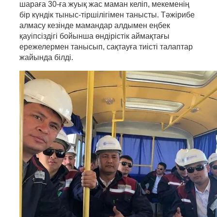
шараға 30-ға жуық жас маман келіп, мекеменің
бір күндік тыныс-тіршілігімен танысты. Тәжірибе
алмасу кезінде мамандар алдымен еңбек
қауіпсіздігі бойынша өндірістік аймақтағы
ережелермен танысып, сақтауға тиісті талаптар
жайында білді.