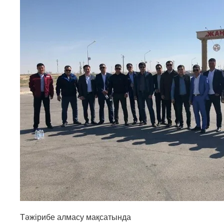
Тәжірибе алмасу мақсатында