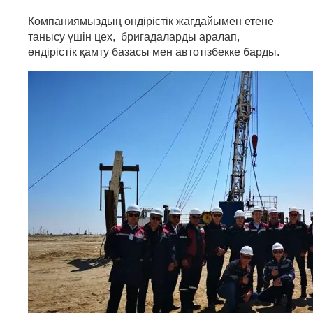
Компаниямыздың өндірістік жағдайымен етене
танысу үшін цех, бригадаларды аралап,
өндірістік қамту базасы мен автотізбекке барды.