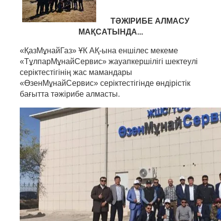
ТӘЖІРИБЕ АЛМАСУ
МАҚСАТЫНДА...
«ҚазМұнайГаз» ҰК АҚ-ына еншілес мекеме
«ТұлпарМұнайСервис» жауапкершілігі шектеулі
серіктестігінің жас мамандары
«ӨзенМұнайСервис» серіктестігінде өндірістік
бағытта тәжірибе алмасты.