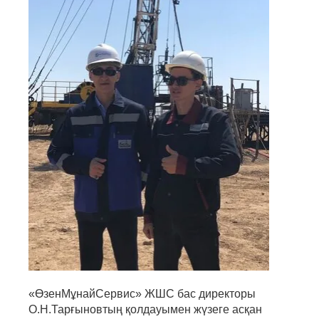
«ӨзенМұнайСервис» ЖШС бас директоры
О.Н.Тарғыновтың қолдауымен жүзеге асқан