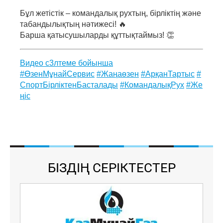
Бұл жетістік – командалық рухтың, бірліктің және
табандылықтың нәтижесі! 🔥
Барша қатысушыларды құттықтаймыз! 👏
Видео с3лтеме бойынша
#ӨзенМұнайСервис
#Жаңаөзен
#АрқанТартыс
#
СпортБірліктенБасталады
#КомандалықРух
#Же
ңіс
БІЗДІҢ СЕРІКТЕСТЕР