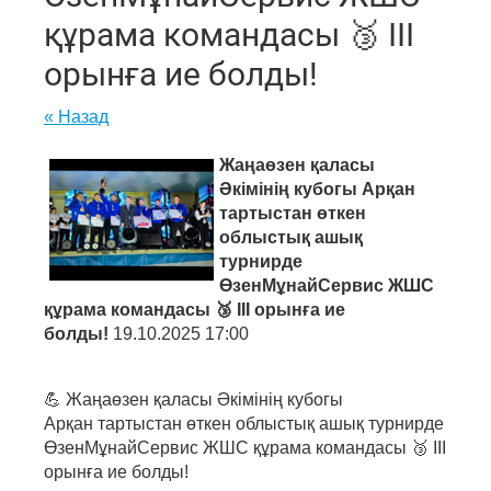
құрама командасы 🥉 III
орынға ие болды!
« Назад
Жаңаөзен қаласы
Әкімінің кубогы Арқан
тартыстан өткен
облыстық ашық
турнирде
ӨзенМұнайСервис ЖШС
құрама командасы 🥉 III орынға ие
болды!
19.10.2025 17:00
💪 Жаңаөзен қаласы Әкімінің кубогы
Арқан тартыстан өткен облыстық ашық турнирде
ӨзенМұнайСервис ЖШС құрама командасы 🥉 III
орынға ие болды!