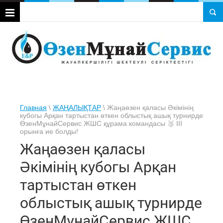
Главная
\
ЖАҢАЛЫҚТАР
\ Жаңаөзен қаласы Әкімінің
кубогы Арқан тартыстан өткен облыстық ашық турнирде
ӨзенМұнайСервис ЖШС құрама командасы 🥉 III
орынға ие болды!
Жаңаөзен қаласы
Әкімінің кубогы Арқан
тартыстан өткен
облыстық ашық турнирде
ӨзенМұнайСервис ЖШС