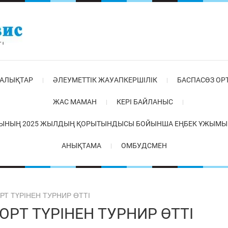
АЛЫҚТАР
ӘЛЕУМЕТТІК ЖАУАПКЕРШІЛІК
БАСПАСӨЗ ОР
ЖАС МАМАН
КЕРІ БАЙЛАНЫС
ЫНЫҢ 2025 ЖЫЛДЫҢ ҚОРЫТЫНДЫСЫ БОЙЫНША ЕҢБЕК ҰЖЫМЫМЕ
АНЫҚТАМА
ОМБУДСМЕН
РТ ТҮРІНЕН ТУРНИР ӨТТІ
РТ ТҮРІНЕН ТУРНИР ӨТТІ