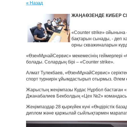
« Назад
ЖАҢАӨЗЕНДЕ КИБЕР СП
«Counter strike» ойынына
бақтарын сынады, - деп 
орны скважиналарын күрд
«ӨзенМұнайСервис» мекемесінің геймерлері «C
болады. Солардың бірі – «Counter strike».
Алмат Тулекбаев, «ӨзенМұнайСервис» серіктест
спорт турнирін ұйымдастырып отырмыз. Әлем ел
Жарыстың жеңімпазы Кудас Нұрбол бастаған «Ц
Джанабалиев Бекболдың «Цех №2» командасы
Жеңімпаздар 28 қыркүйек күні «Өндірістік баз
диплом және қаржылай сыйлықтармен марапа