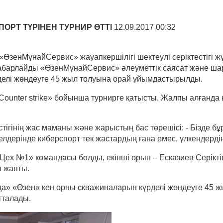
ОРТ ТҮРІНЕН ТУРНИР ӨТТІ
12.09.2017 00:32
 «ӨзенМұнайСервис» жауапкершілігі шектеулі серіктестігі
хабарлайды «ӨзенМұнайСервис» әлеуметтік саясат және ша
елі жөндеуге 45 жыл толуына орай ұйымдастырылды.
ounter strike» бойынша турнирге қатысты. Жалпы алғанда 
ігінің жас маманы және жарыстың бас төрешісі: - Бізде б
дерінде киберспорт тек жастардың ғана емес, үлкендердің 
ех №1» командасы болды, екінші орын – Есказиев Серіктің
 жапты.
ада» «Өзен» кен орны скважиналарын күрделі жөндеуге 45 ж
тталады.