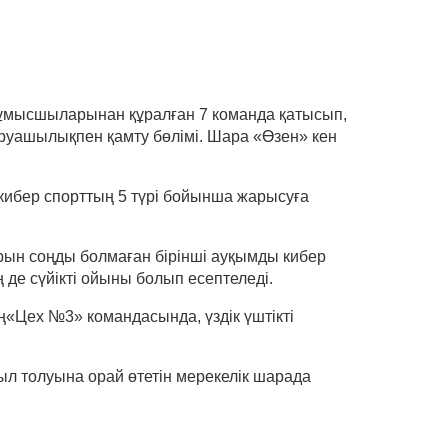
 жұмысшыларынан құралған 7 команда қатысып,
руашылықпен қамту бөлімі. Шара «Өзен» кен
кибер спорттың 5 түрі бойынша жарысуға
ұрын соңды болмаған бірінші ауқымды кибер
де сүйікті ойыны болып есептеледі.
«Цех №3» командасында, үздік үштікті
ыл толуына орай өтетін мерекелік шарада