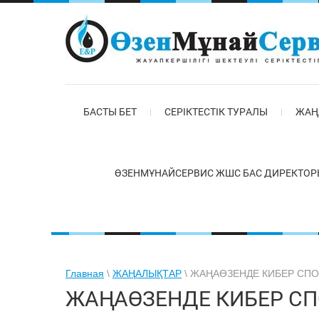
БАСТЫ БЕТ
СЕРІКТЕСТІК ТУРАЛЫ
ЖАҢ
ӨЗЕНМҰНАЙСЕРВИС ЖШС БАС ДИРЕКТОР
Главная
\
ЖАҢАЛЫҚТАР
\ ЖАҢАӨЗЕНДЕ КИБЕР СПО
ЖАҢАӨЗЕНДЕ КИБЕР СПО