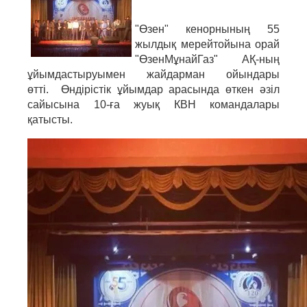
"Өзен" кенорнының 55
жылдық мерейтойына орай
"ӨзенМұнайГаз" АҚ-ның
ұйымдастыруымен жайдарман ойындары
өтті. Өндірістік ұйымдар арасында өткен әзіл
сайысына 10-ға жуық КВН командалары
қатысты.