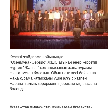
Кезекті жайдарман ойынында
"ӨзенМұнайСервис" ЖШС атынан өнер көрсетіп
жүрген "Жалын" командасының жаңа құрамы
сынға түскен болатын. Ойын нәтижесі бойынша
жаңа құрама қатысқаны үшін алғыс хатпен
марапатталып, көрерменнің ерекше ықыласына
бөленді.
#қазақстан #маңғыстау #жаңаөзен #казаxстан