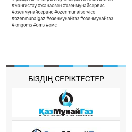
#мангистау #жанаозен #өзенмұнайсервис
#озенмунайсервис #ozenmunaiservice
#ozenmunaigaz #өзенмұнайгаз #озенмунайгаз
#kmgoms #oms #омс
БІЗДІҢ СЕРІКТЕСТЕР