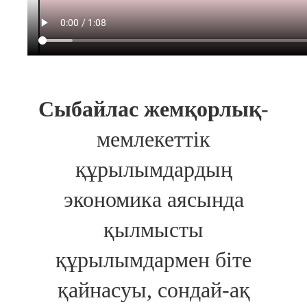
Сыбайлас жемқорлық
-
мемлекеттік
құрылымдардың
экономика аясында
қылмысты
құрылымдармен біте
қайнасуы, сондай-ақ