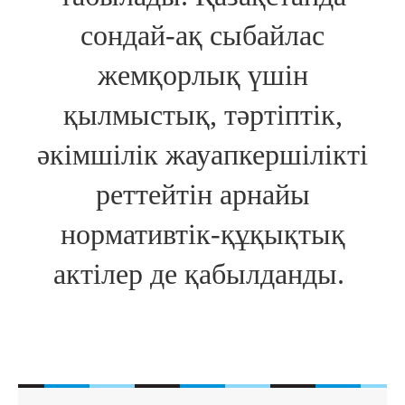
сондай-ақ сыбайлас
жемқорлық үшін
қылмыстық, тәртіптік,
әкімшілік жауапкершілікті
реттейтін арнайы
нормативтік-құқықтық
актілер де қабылданды.