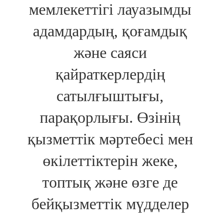
мемлекеттігі лауазымды
адамдардың, қоғамдық
және саяси
қайраткерлердің
сатылғыштығы,
парақорлығы. Өзінің
қызметтік мәртебесі мен
өкілеттіктерін жеке,
топтық және өзге де
бейқызметтік мүдделер