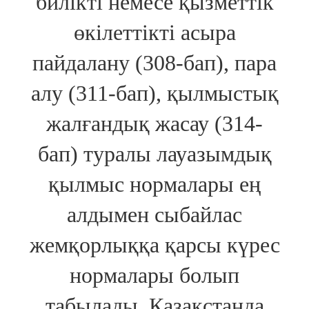
билікті немесе қызметтік
өкілеттікті асыра
пайдалану (308-бап), пара
алу (311-бап), қылмыстық
жалғандық жасау (314-
бап) туралы лауазымдық
қылмыс нормалары ең
алдымен сыбайлас
жемқорлыққа қарсы күрес
нормалары болып
табылады. Қазақстанда